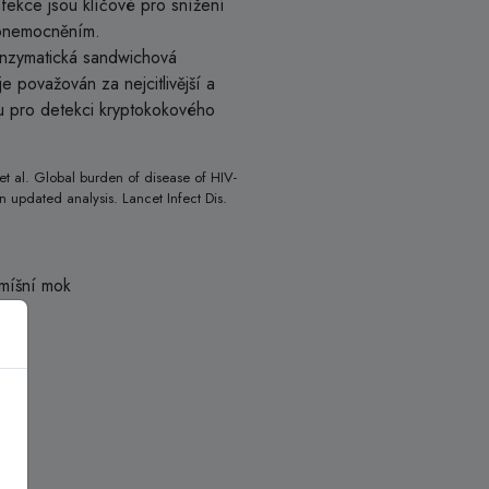
fekce jsou klíčové pro snížení
 onemocněním.
enzymatická sandwichová
e považován za nejcitlivější a
du pro detekci kryptokokového
et al. Global burden of disease of HIV-
n updated analysis. Lancet Infect Dis.
míšní mok
8 °C
.
ita