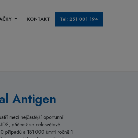
AČKY
KONTAKT
Tel: 251 001 194
al Antigen
atří mezi nejčastější oportunní
AIDS, přičemž se celosvětově
0 případů a 181 000 úmrtí ročně.1