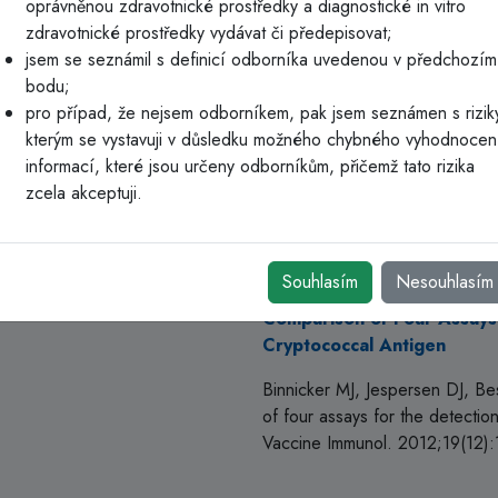
oprávněnou zdravotnické prostředky a diagnostické in vitro
Studie
zdravotnické prostředky vydávat či předepisovat;
jsem se seznámil s definicí odborníka uvedenou v předchozím
Large-scale evaluation of t
bodu;
flow and enzyme-linked imm
pro případ, že nejsem odborníkem, pak jsem seznámen s rizik
cryptococcal antigen in ser
kterým se vystavuji v důsledku možného chybného vyhodnocen
informací, které jsou určeny odborníkům, přičemž tato rizika
Hansen J, Slechta ES, Gates-H
zcela akceptuji.
AP, Bauman S, Kozel TR, Hanso
the immuno-mycologics lateral 
immunoassays for detection of 
cerebrospinal fluid. Clin Vacci
Souhlasím
Nesouhlasím
Comparison of Four Assays 
Cryptococcal Antigen
Binnicker MJ, Jespersen DJ, Be
of four assays for the detectio
Vaccine Immunol. 2012;19(12)