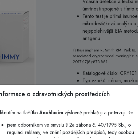
Včasná detekce a léčba in
úmrtnosti spojené s tímto
Tento test je přímá imuno
mikrodestičková analýza a j
nejspolehlivější EIA meto
antigenu.
1) Rajasingham R, Smith RM, Park BJ, 
associated cryptococcal meningitis: a
2017;17(8):873-881.
Katalogové číslo: CRY101
Typ vzorků: sérum, mozko
Podmínky skladování: 2–
Informace o zdravotnických prostředcích
Včasná léčba zachraňuje životy
liknutím na tlačítko
Souhlasím
výslovně prohlašuji a potvrzuji, že:
Vlastnosti a výhody:
jsem odborníkem ve smyslu § 2a zákona č. 40/1995 Sb., o
Výsledky už za 2 hodiny
regulaci reklamy, ve znění pozdějších předpisů, tedy osobou
Vysoká senzitivita i specific