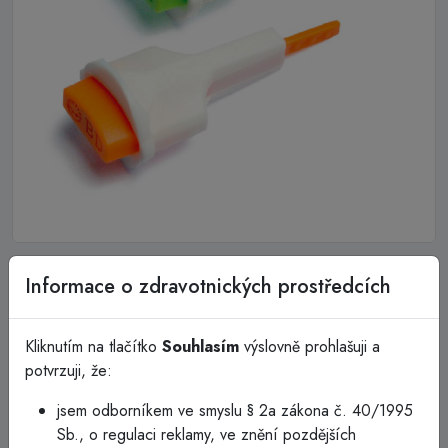
Bezpečnostní lancety Sentry™
Informace o zdravotnických prostředcích
Jednorázová bezpečnostní lanceta je dostupná ve dvou
Kliknutím na tlačítko
Souhlasím
výslovně prohlašuji a
velikostech.
potvrzuji, že:
Lanceta je vybavena automatickým zasunutím jehly, které
chrání zdravotnický personál před poraněním jehlou a
jsem odborníkem ve smyslu § 2a zákona č. 40/1995
zároveň zabraňuje opakovanému použití.
Sb., o regulaci reklamy, ve znění pozdějších