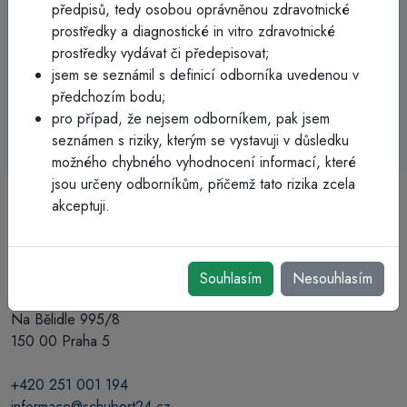
Má ergonomickou opěrku pro palec a protiskluzové
předpisů, tedy osobou oprávněnou zdravotnické
drážky pro jistější manipulaci.
prostředky a diagnostické in vitro zdravotnické
prostředky vydávat či předepisovat;
jsem se seznámil s definicí odborníka uvedenou v
předchozím bodu;
pro případ, že nejsem odborníkem, pak jsem
seznámen s riziky, kterým se vystavuji v důsledku
možného chybného vyhodnocení informací, které
jsou určeny odborníkům, přičemž tato rizika zcela
akceptuji.
Souhlasím
Nesouhlasím
Schubert CZ spol. s r.o.
Na Bělidle 995/8
150 00 Praha 5
+420 251 001 194
informace@schubert24.cz