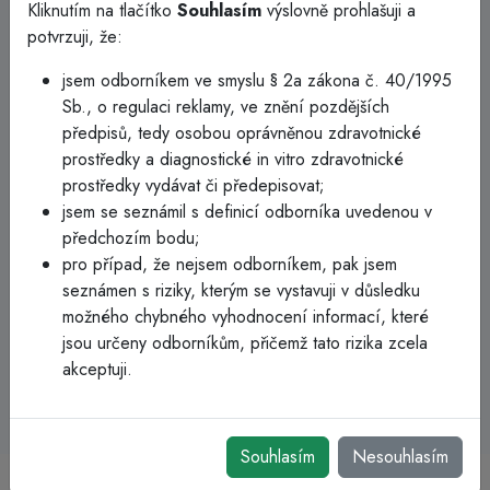
Kliknutím na tlačítko
Souhlasím
výslovně prohlašuji a
prokázaly, že lanceta minimalizuje diskomfort pacienta a
potvrzuji, že:
zároveň maximalizuje průtok krve.
Díky intuitivnímu ovládání je potřeba jen minimální
jsem odborníkem ve smyslu § 2a zákona č. 40/1995
zaškolení. Lanceta se aktivuje přitlačením na místo
Sb., o regulaci reklamy, ve znění pozdějších
odběru, čímž se omezuje vliv uživatele na hloubku vpichu.
předpisů, tedy osobou oprávněnou zdravotnické
Ostrý hrot se následně automaticky zasune zpět do
prostředky a diagnostické in vitro zdravotnické
konstrukce lancety.
prostředky vydávat či předepisovat;
Lanceta je dostupná ve třech velikostech: pro odběr
jsem se seznámil s definicí odborníka uvedenou v
jedné kapky vzorku, středního nebo vyššího objemu
předchozím bodu;
kapilární krve.
pro případ, že nejsem odborníkem, pak jsem
seznámen s riziky, kterým se vystavuji v důsledku
možného chybného vyhodnocení informací, které
jsou určeny odborníkům, přičemž tato rizika zcela
akceptuji.
Souhlasím
Nesouhlasím