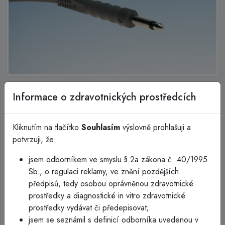
3M Kabel k neutrální elektrodě
Informace o zdravotnických prostředcích
21174LE pro Valleylab
Kliknutím na tlačítko
Souhlasím
výslovně prohlašuji a
3M Kabel k neutrální elektrodě 21174LE pro Valleylab
potvrzuji, že:
K použití s Valleylab
jsem odborníkem ve smyslu § 2a zákona č. 40/1995
Omytí doporučujeme pouze vodou s mýdlem
Sb., o regulaci reklamy, ve znění pozdějších
Neponořujte kabel do roztoků
předpisů, tedy osobou oprávněnou zdravotnické
prostředky a diagnostické in vitro zdravotnické
prostředky vydávat či předepisovat;
jsem se seznámil s definicí odborníka uvedenou v