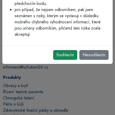
předchozím bodu;
pro případ, že nejsem odborníkem, pak jsem
seznámen s riziky, kterým se vystavuji v důsledku
možného chybného vyhodnocení informací, které
jsou určeny odborníkům, přičemž tato rizika zcela
akceptuji.
Schubert CZ spol. s r.o.
Na Bělidle 995/8
150 00 Praha 5
Souhlasím
Nesouhlasím
+420 251 001 194
informace@schubert24.cz
Produkty
Obvazy a krytí
Řízení teploty pacienta
Chirurgická řešení
Péče o kůži
Zdravotnické fixační pásky a obinadla