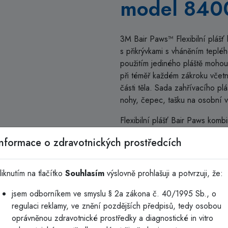
model 840
3M Bair Paws™ Flexibilní plášť
s přikrývkami s vháněním tepl
použitím jediného pláště mohou k
při téměř každém zákroku včetn
části těla. Sada zahřívacího pl
nohy, čepec, tašku na osobní vě
Flexibilní plášť Bair Paws komb
pohodlí pláště Bair Paws s vý
Informace o zdravotnických prostředcích
Bair Hugger. Všestranné schop
stavu pacienta, které plášť nabí
dosahování kvalitních měření so
liknutím na tlačítko
Souhlasím
výslovně prohlašuji a potvrzuji, že:
použitím jediného pláště teď mají
jsem odborníkem ve smyslu § 2a zákona č. 40/1995 Sb., o
ohřívání při téměř každém zákr
regulaci reklamy, ve znění pozdějších předpisů, tedy osobou
nebo dolní části těla. Flexibiln
oprávněnou zdravotnické prostředky a diagnostické in vitro
celý proces zahřátí před operac