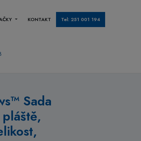
AČKY
KONTAKT
Tel: 251 001 194
3
ws™ Sada
 pláště,
likost,