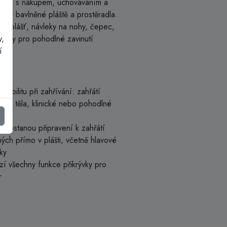
pojené s nákupem, uchováváním a
sou bavlněné pláště a prostěradla.
je plášť, návleky na nohy, čepec,
y,
 boty pro pohodlné zavinutí
í
exibilitu při zahřívání: zahřátí
ásti těla, klinické nebo pohodlné
l dostanou připravení k zahřátí
ých přímo v plášti, včetně hlavové
ky
zí všechny funkce přikrývky pro
r