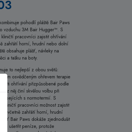
03
 kombinuje pohodlí pláště Bair Paws
ého vzduchu 3M Bair Hugger™. S
liničtí pracovníci zajistit ohřívání
ě zahřátí horní, hrudní nebo dolní
áště obsahuje plášť, návleky na
ci a tašku na boty.
inuje to nejlepší z obou světů:
konným osvědčeným ohřevem terapie
nosti ohřívání přizpůsobené podle
zí, z něj činí skvělou volbu při
uvisejících s normotermií. S
 kliničtí pracovníci možnost zajistit
oku včetně zahřátí horní, hrudní
í plášť Bair Paws dokáže zjednodušit
í a ušetřit peníze, protože