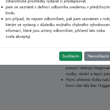
zdravotnické prostředky vydávat či předepisovat;
eliminuje náklady a těžkosti s
jsem se seznámil s definicí odborníka uvedenou v předchozím
používáním více položek, jako j
bodu;
Sada zahřívacího pláště obsahu
pro případ, že nejsem odborníkem, pak jsem seznámen s rizik
tašku na osobní věci a tašku na
kterým se vystavuji v důsledku možného chybného vyhodnocen
pacienta.
informací, které jsou určeny odborníkům, přičemž tato rizika
Hlavní informace
zcela akceptuji.
Dvě vložky umožňují větší fl
horního trupu nebo dolní č
Souhlasím
zahřátí
Nesouhlasím
Pacienti se na operační sá
pomocí nástrojů integrovan
roušky, vázání a lepicí pás
Horní ohřevná vložka nabí
horní část těla Bair Hugge