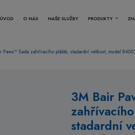
ÚVOD
O NÁS
NAŠE SLUŽBY
PRODUKTY
ZN
r Paws™ Sada zahřívacího pláště, stadardní velikost, model 8400
3M Bair Pa
zahřívacího
stadardní ve